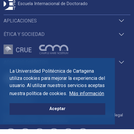
Escuela Internacional de Doctorado
APLICACIONES
ÉTICA Y SOCIEDAD
ACCESOS DIRECTOS
La Universidad Politécnica de Cartagena
utiliza cookies para mejorar la experiencia del
usuario. Al utilizar nuestros servicios aceptas
Pza. del Cronista Isidoro Valverde
nuestra política de cookies.
Más información
Edif. La Milagrosa
C.P. 30202 Cartagena
Tlf: 968 32 54 00
Aceptar
Directorio
Contacto
Accesibilidad
Política de Cookies
Aviso legal
Protección de datos
Transparencia