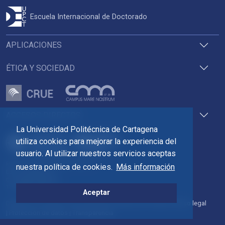
Escuela Internacional de Doctorado
APLICACIONES
ÉTICA Y SOCIEDAD
ACCESOS DIRECTOS
La Universidad Politécnica de Cartagena
utiliza cookies para mejorar la experiencia del
usuario. Al utilizar nuestros servicios aceptas
Pza. del Cronista Isidoro Valverde
nuestra política de cookies.
Más información
Edif. La Milagrosa
C.P. 30202 Cartagena
Tlf: 968 32 54 00
Aceptar
Directorio
Contacto
Accesibilidad
Política de Cookies
Aviso legal
Protección de datos
Transparencia