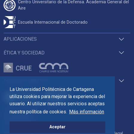
Centro Universitario de la Defensa. Academia General del
Aire
Escuela Internacional de Doctorado
APLICACIONES
ÉTICA Y SOCIEDAD
ACCESOS DIRECTOS
La Universidad Politécnica de Cartagena
utiliza cookies para mejorar la experiencia del
usuario. Al utilizar nuestros servicios aceptas
Pza. del Cronista Isidoro Valverde
nuestra política de cookies.
Más información
Edif. La Milagrosa
C.P. 30202 Cartagena
Tlf: 968 32 54 00
Aceptar
Directorio
Contacto
Accesibilidad
Política de Cookies
Aviso legal