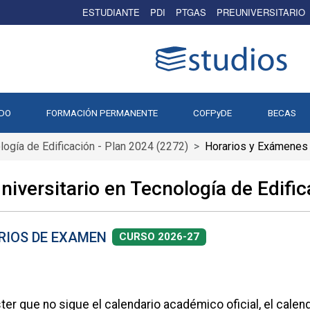
ESTUDIANTE
PDI
PTGAS
PREUNIVERSITARIO
DO
FORMACIÓN PERMANENTE
COFPyDE
BECAS
logía de Edificación - Plan 2024 (2272)
Horarios y Exámenes
iversitario en Tecnología de Edific
RIOS DE EXAMEN
CURSO 2026-27
ter que no sigue el calendario académico oficial, el cale