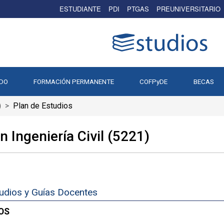
ESTUDIANTE
PDI
PTGAS
PREUNIVERSITARIO
DO
FORMACIÓN PERMANENTE
COFPyDE
BECAS
)
Plan de Estudios
 Ingeniería Civil (5221)
tudios y Guías Docentes
OS