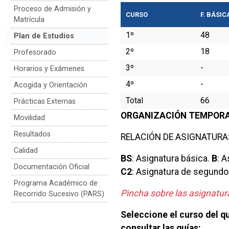
Proceso de Admisión y
CURSO
F. BÁSIC
Matrícula
1º
48
Plan de Estudios
2º
18
Profesorado
3º
-
Horarios y Exámenes
4º
-
Acogida y Orientación
Total
66
Prácticas Externas
ORGANIZACIÓN TEMPORA
Movilidad
Resultados
RELACIÓN DE ASIGNATURA
Calidad
BS
:
Asignatura básica
.
B
:
A
Documentación Oficial
C2
:
Asignatura de segundo
Programa Académico de
Pincha sobre las asignatur
Recorrido Sucesivo (PARS)
Seleccione el curso del q
consultar las guías: