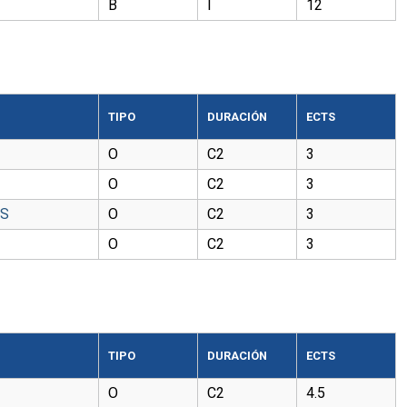
B
I
12
TIPO
DURACIÓN
ECTS
O
C2
3
O
C2
3
AS
O
C2
3
O
C2
3
TIPO
DURACIÓN
ECTS
O
C2
4.5