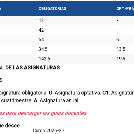
A
OBLIGATORIAS
OPT./PRA
12
-
42
-
54
6
34.5
13.5
142.5
19.5
L DE LAS ASIGNATURAS
S
signatura obligatoria
.
O
:
Asignatura optativa
.
C1
:
Asignatur
 cuatrimestre
.
A
:
Asignatura anual
.
as para descargar las guías docentes.
ue desee