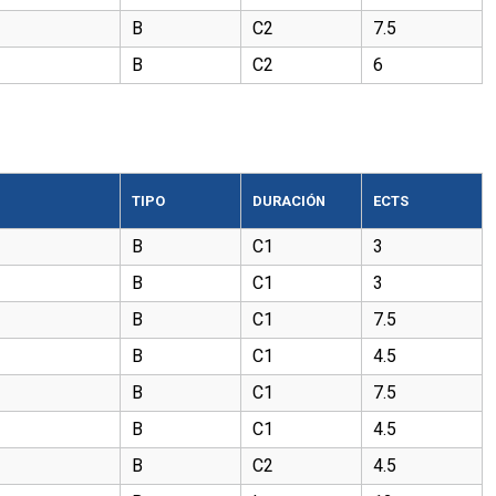
B
C2
7.5
B
C2
6
TIPO
DURACIÓN
ECTS
B
C1
3
B
C1
3
B
C1
7.5
B
C1
4.5
B
C1
7.5
B
C1
4.5
B
C2
4.5