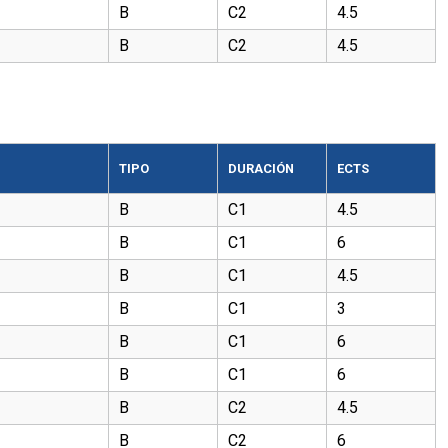
B
C2
4.5
B
C2
4.5
TIPO
DURACIÓN
ECTS
B
C1
4.5
B
C1
6
B
C1
4.5
B
C1
3
B
C1
6
B
C1
6
B
C2
4.5
B
C2
6