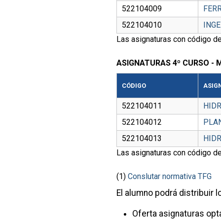
522104009
FER
522104010
INGE
Las asignaturas con código de
ASIGNATURAS 4º CURSO - 
CÓDIGO
ASIG
522104011
HID
522104012
PLAN
522104013
HIDR
Las asignaturas con código de
(1)
Conslutar normativa TFG
El alumno podrá distribuir 
Oferta asignaturas opt