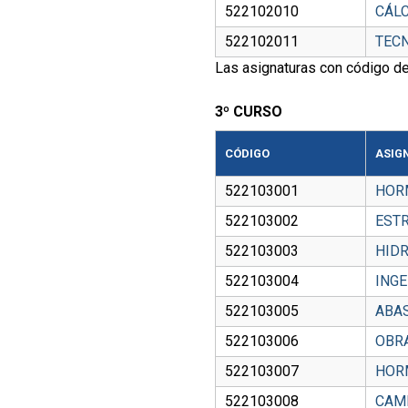
522102010
CÁL
522102011
TECN
Las asignaturas con código de
3º CURSO
CÓDIGO
ASIG
522103001
HOR
522103002
EST
522103003
HIDR
522103004
INGE
522103005
ABA
522103006
OBR
522103007
HORM
522103008
CAM