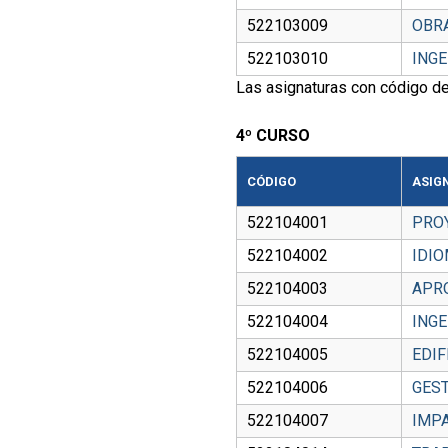
522103009
OBR
522103010
INGE
Las asignaturas con código de
4º CURSO
CÓDIGO
ASIG
522104001
PRO
522104002
IDI
522104003
APR
522104004
INGE
522104005
EDIF
522104006
GEST
522104007
IMP