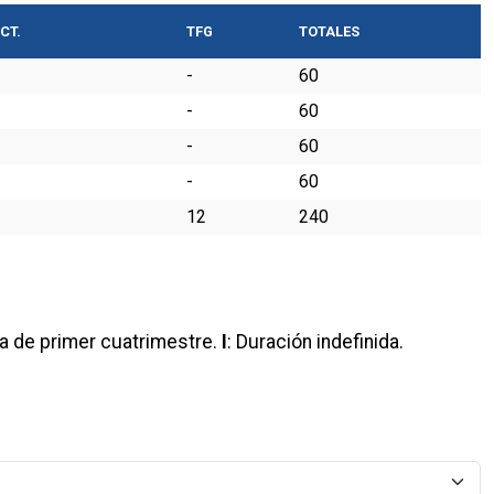
CT.
TFG
TOTALES
-
60
-
60
-
60
-
60
12
240
a de primer cuatrimestre
.
I
:
Duración indefinida
.