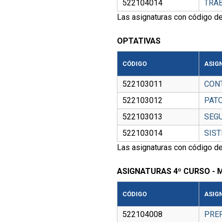
522104014
TRAB
Las asignaturas con código de
OPTATIVAS
CÓDIGO
ASIG
522103011
CONT
522103012
PATO
522103013
SEGU
522103014
SIS
Las asignaturas con código de
ASIGNATURAS 4º CURSO - 
CÓDIGO
ASIG
522104008
PRE