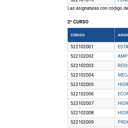
Las asignaturas con código de
2º CURSO
CÓDIGO
ASIG
522102001
ESTA
522102002
AMP
522102003
RESI
522102004
MECÁ
522102005
HIDR
522102006
ECO
522102007
HIDR
522102008
HID
522102009
PRO