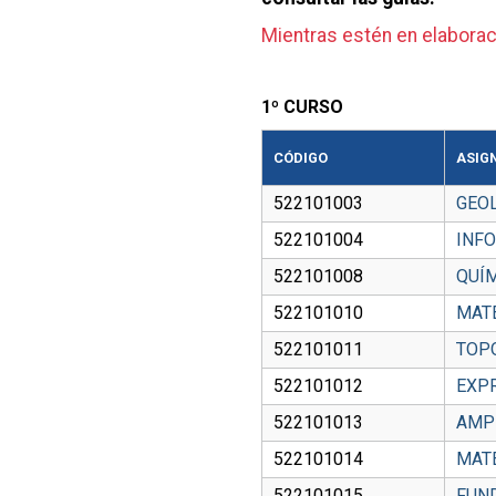
Mientras estén en elaborac
1º CURSO
CÓDIGO
ASIG
522101003
GEO
522101004
INF
522101008
QUÍ
522101010
MAT
522101011
TOP
522101012
EXP
522101013
AMPL
522101014
MAT
522101015
FUND