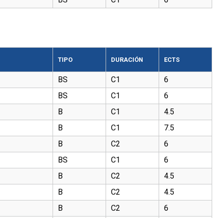
TIPO
DURACIÓN
ECTS
BS
C1
6
BS
C1
6
B
C1
4.5
B
C1
7.5
B
C2
6
BS
C1
6
B
C2
4.5
B
C2
4.5
B
C2
6