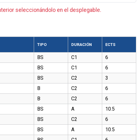
terior seleccionándolo en el desplegable.
TIPO
DURACIÓN
ECTS
BS
C1
6
BS
C1
6
BS
C2
3
B
C2
6
B
C2
6
BS
A
10.5
BS
C2
6
BS
A
10.5
BS
C1
6