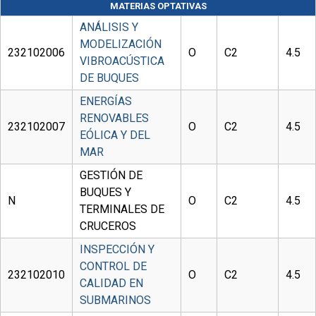
MATERIAS OPTATIVAS
ANÁLISIS Y
MODELIZACIÓN
232102006
O
C2
4.5
VIBROACÚSTICA
DE BUQUES
ENERGÍAS
RENOVABLES
232102007
O
C2
4.5
EÓLICA Y DEL
MAR
GESTIÓN DE
BUQUES Y
N
O
C2
4.5
TERMINALES DE
CRUCEROS
INSPECCIÓN Y
CONTROL DE
232102010
O
C2
4.5
CALIDAD EN
SUBMARINOS