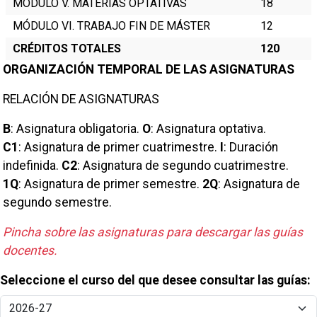
MÓDULO V. MATERIAS OPTATIVAS
18
MÓDULO VI. TRABAJO FIN DE MÁSTER
12
CRÉDITOS TOTALES
120
ORGANIZACIÓN TEMPORAL DE LAS ASIGNATURAS
RELACIÓN DE ASIGNATURAS
B
:
Asignatura obligatoria
.
O
:
Asignatura optativa
.
C1
:
Asignatura de primer cuatrimestre
.
I
:
Duración
indefinida
.
C2
:
Asignatura de segundo cuatrimestre
.
1Q
:
Asignatura de primer semestre
.
2Q
:
Asignatura de
segundo semestre
.
Pincha sobre las asignaturas para descargar las guías
docentes.
Seleccione el curso del que desee consultar las guías: