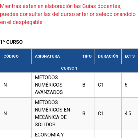
Mientras estén en elaboración las Guías docentes,
puedes consultar las del curso anterior seleccionándolo
en el desplegable.
1º CURSO
CÓDIGO
ASIGNATURA
TIPO
DURACIÓN
ECTS
CURSO 1
MÉTODOS
N
NUMÉRICOS
B
C1
6
AVANZADOS
MÉTODOS
NUMÉRICOS EN
N
B
C1
4.5
MECÁNICA DE
SÓLIDOS
ECONOMÍA Y