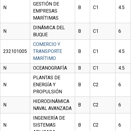
GESTIÓN DE
N
B
C1
4.5
EMPRESAS
MARÍTIMAS
DINÁMICA DEL
N
B
C1
6
BUQUE
COMERCIO Y
232101005
TRANSPORTE
B
C1
4.5
MARÍTIMO
N
OCEANOGRAFÍA
B
C1
4.5
PLANTAS DE
N
ENERGÍA Y
B
C2
6
PROPULSIÓN
HIDRODINÁMICA
N
B
C2
6
NAVAL AVANZADA
INGENIERÍA DE
N
SISTEMAS
B
C2
6