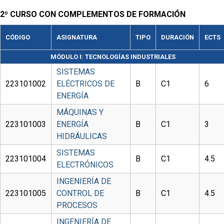
2º CURSO CON COMPLEMENTOS DE FORMACIÓN
CÓDIGO
ASIGNATURA
TIPO
DURACIÓN
ECTS
MÓDULO I: TECNOLOGÍAS INDUSTRIALES
SISTEMAS
223101002
ELÉCTRICOS DE
B
C1
6
ENERGÍA
MÁQUINAS Y
223101003
ENERGÍA
B
C1
3
HIDRÁULICAS
SISTEMAS
223101004
B
C1
4.5
ELECTRÓNICOS
INGENIERÍA DE
223101005
CONTROL DE
B
C1
4.5
PROCESOS
INGENIERÍA DE