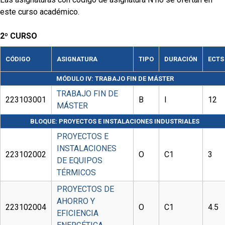
este curso académico.
2º CURSO
CÓDIGO
ASIGNATURA
TIPO
DURACIÓN
ECTS
MÓDULO IV: TRABAJO FIN DE MÁSTER
TRABAJO FIN DE
223103001
B
I
12
MÁSTER
BLOQUE: PROYECTOS E INSTALACIONES INDUSTRIALES
PROYECTOS E
INSTALACIONES
223102002
O
C1
3
DE EQUIPOS
TÉRMICOS
PROYECTOS DE
AHORRO Y
223102004
O
C1
4.5
EFICIENCIA