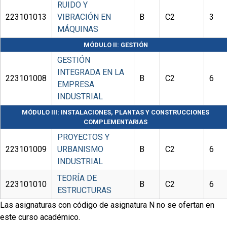
RUIDO Y
223101013
VIBRACIÓN EN
B
C2
3
MÁQUINAS
MÓDULO II: GESTIÓN
GESTIÓN
INTEGRADA EN LA
223101008
B
C2
6
EMPRESA
INDUSTRIAL
MÓDULO III: INSTALACIONES, PLANTAS Y CONSTRUCCIONES
COMPLEMENTARIAS
PROYECTOS Y
223101009
URBANISMO
B
C2
6
INDUSTRIAL
TEORÍA DE
223101010
B
C2
6
ESTRUCTURAS
Las asignaturas con código de asignatura N no se ofertan en
este curso académico.