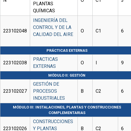
N
O
C1
3
PLANTAS
QUÍMICAS
INGENIERÍA DEL
CONTROL Y DE LA
223102048
O
C1
6
CALIDAD DEL AIRE
PRÁCTICAS EXTERNAS
PRACTICAS
223102038
O
I
9
EXTERNAS
MÓDULO II: GESTIÓN
GESTIÓN DE
223102027
PROCESOS
B
C2
6
INDUSTRIALES
MÓDULO III: INSTALACIONES, PLANTAS Y CONSTRUCCIONES
COMPLEMENTARIAS
CONSTRUCCIONES
223102026
Y PLANTAS
B
C2
6