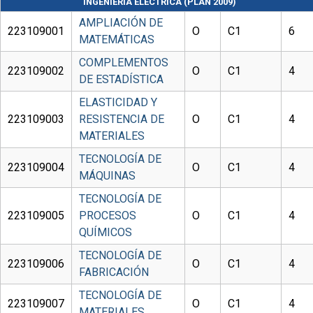
INGENIERÍA ELÉCTRICA (PLAN 2009)
AMPLIACIÓN DE
223109001
O
C1
6
MATEMÁTICAS
COMPLEMENTOS
223109002
O
C1
4
DE ESTADÍSTICA
ELASTICIDAD Y
223109003
RESISTENCIA DE
O
C1
4
MATERIALES
TECNOLOGÍA DE
223109004
O
C1
4
MÁQUINAS
TECNOLOGÍA DE
223109005
PROCESOS
O
C1
4
QUÍMICOS
TECNOLOGÍA DE
223109006
O
C1
4
FABRICACIÓN
TECNOLOGÍA DE
223109007
O
C1
4
MATERIALES