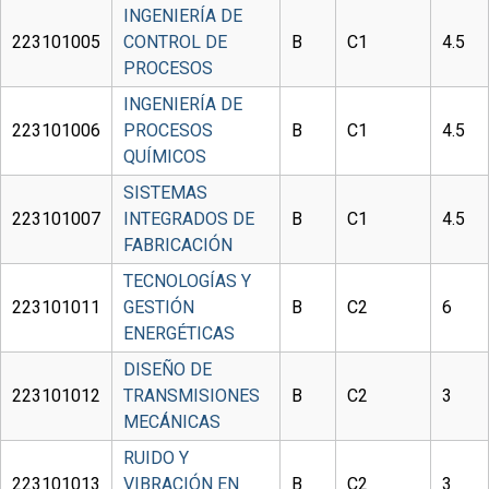
INGENIERÍA DE
223101005
CONTROL DE
B
C1
4.5
PROCESOS
INGENIERÍA DE
223101006
PROCESOS
B
C1
4.5
QUÍMICOS
SISTEMAS
223101007
INTEGRADOS DE
B
C1
4.5
FABRICACIÓN
TECNOLOGÍAS Y
223101011
GESTIÓN
B
C2
6
ENERGÉTICAS
DISEÑO DE
223101012
TRANSMISIONES
B
C2
3
MECÁNICAS
RUIDO Y
223101013
VIBRACIÓN EN
B
C2
3