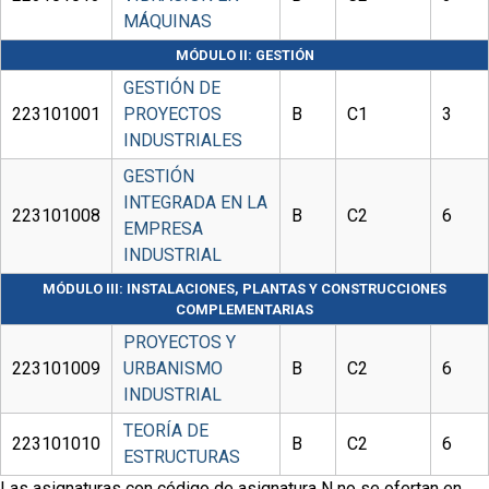
MÁQUINAS
MÓDULO II: GESTIÓN
GESTIÓN DE
223101001
PROYECTOS
B
C1
3
INDUSTRIALES
GESTIÓN
INTEGRADA EN LA
223101008
B
C2
6
EMPRESA
INDUSTRIAL
MÓDULO III: INSTALACIONES, PLANTAS Y CONSTRUCCIONES
COMPLEMENTARIAS
PROYECTOS Y
223101009
URBANISMO
B
C2
6
INDUSTRIAL
TEORÍA DE
223101010
B
C2
6
ESTRUCTURAS
Las asignaturas con código de asignatura N no se ofertan en