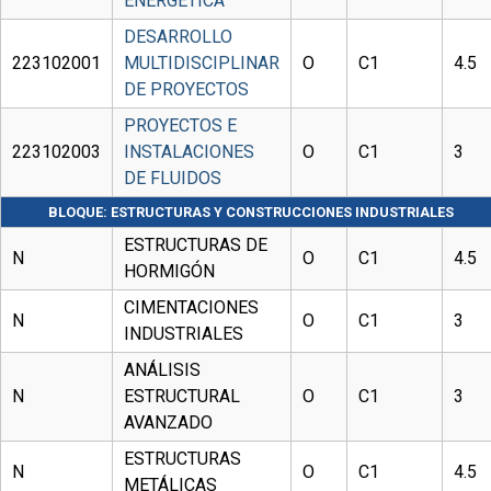
ENERGÉTICA
DESARROLLO
223102001
MULTIDISCIPLINAR
O
C1
4.5
DE PROYECTOS
PROYECTOS E
223102003
INSTALACIONES
O
C1
3
DE FLUIDOS
BLOQUE: ESTRUCTURAS Y CONSTRUCCIONES INDUSTRIALES
ESTRUCTURAS DE
N
O
C1
4.5
HORMIGÓN
CIMENTACIONES
N
O
C1
3
INDUSTRIALES
ANÁLISIS
N
ESTRUCTURAL
O
C1
3
AVANZADO
ESTRUCTURAS
N
O
C1
4.5
METÁLICAS