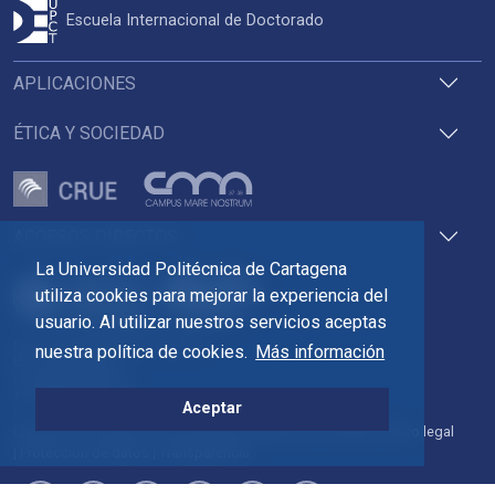
Escuela Internacional de Doctorado
APLICACIONES
ÉTICA Y SOCIEDAD
ACCESOS DIRECTOS
La Universidad Politécnica de Cartagena
utiliza cookies para mejorar la experiencia del
usuario. Al utilizar nuestros servicios aceptas
Pza. del Cronista Isidoro Valverde
nuestra política de cookies.
Más información
Edif. La Milagrosa
C.P. 30202 Cartagena
Tlf: 968 32 54 00
Aceptar
Directorio
Contacto
Accesibilidad
Política de Cookies
Aviso legal
Protección de datos
Transparencia