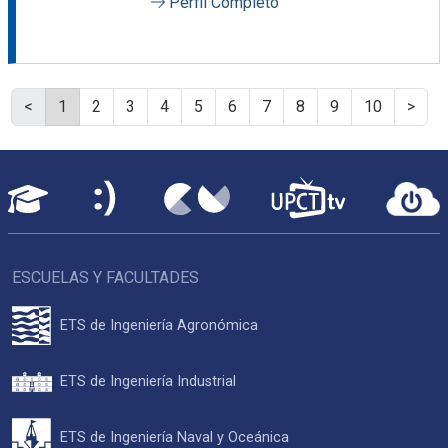
Perfil Completo
<
1
2
3
4
5
6
7
8
9
10
>
ESCUELAS Y FACULTADES
ETS de Ingeniería Agronómica
ETS de Ingeniería Industrial
ETS de Ingeniería Naval y Oceánica