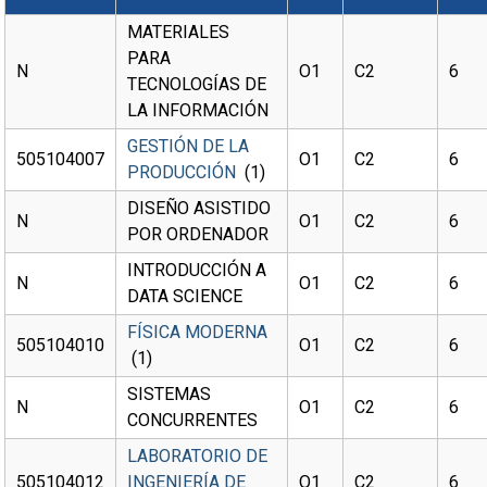
MATERIALES
PARA
N
O1
C2
6
TECNOLOGÍAS DE
LA INFORMACIÓN
GESTIÓN DE LA
505104007
O1
C2
6
PRODUCCIÓN
(1)
DISEÑO ASISTIDO
N
O1
C2
6
POR ORDENADOR
INTRODUCCIÓN A
N
O1
C2
6
DATA SCIENCE
FÍSICA MODERNA
505104010
O1
C2
6
(1)
SISTEMAS
N
O1
C2
6
CONCURRENTES
LABORATORIO DE
505104012
INGENIERÍA DE
O1
C2
6