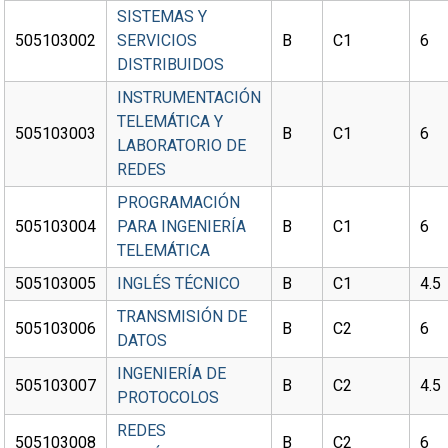
SISTEMAS Y
505103002
SERVICIOS
B
C1
6
DISTRIBUIDOS
INSTRUMENTACIÓN
TELEMÁTICA Y
505103003
B
C1
6
LABORATORIO DE
REDES
PROGRAMACIÓN
505103004
PARA INGENIERÍA
B
C1
6
TELEMÁTICA
505103005
INGLÉS TÉCNICO
B
C1
4.5
TRANSMISIÓN DE
505103006
B
C2
6
DATOS
INGENIERÍA DE
505103007
B
C2
4.5
PROTOCOLOS
REDES
505103008
B
C2
6