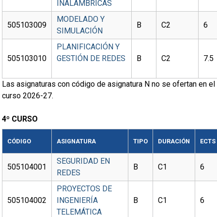
INALÁMBRICAS
MODELADO Y
505103009
B
C2
6
SIMULACIÓN
PLANIFICACIÓN Y
505103010
GESTIÓN DE REDES
B
C2
7.5
Las asignaturas con código de asignatura N no se ofertan en el
curso 2026-27.
4º CURSO
CÓDIGO
ASIGNATURA
TIPO
DURACIÓN
ECTS
SEGURIDAD EN
505104001
B
C1
6
REDES
PROYECTOS DE
505104002
INGENIERÍA
B
C1
6
TELEMÁTICA