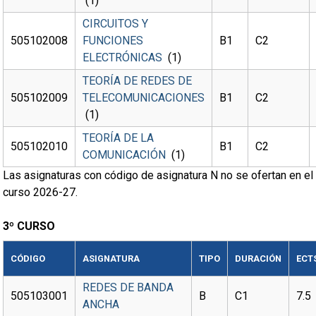
(1)
CIRCUITOS Y
505102008
FUNCIONES
B1
C2
ELECTRÓNICAS
(1)
TEORÍA DE REDES DE
505102009
TELECOMUNICACIONES
B1
C2
(1)
TEORÍA DE LA
505102010
B1
C2
COMUNICACIÓN
(1)
Las asignaturas con código de asignatura N no se ofertan en el
curso 2026-27.
3º CURSO
CÓDIGO
ASIGNATURA
TIPO
DURACIÓN
ECT
REDES DE BANDA
505103001
B
C1
7.5
ANCHA