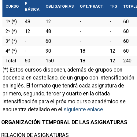
F.
CURSO
OBLIGATORIAS
OPT./PRACT.
TFG
TOTAL
BÁSICA
1º (*)
48
12
-
-
60
2º (*)
12
48
-
-
60
3º (*)
-
60
-
-
60
4º (*)
-
30
18
12
60
Total
60
150
18
12
240
(*) Estos cursos disponen, además de grupos con
docencia en castellano, de un grupo con intensificación
en inglés. El formato que tendrá cada asignatura de
primero, segundo, tercer y cuarto en la citada
intensificación para el próximo curso académico se
encuentra detallado en el
siguiente enlace
.
ORGANIZACIÓN TEMPORAL DE LAS ASIGNATURAS
RELACIÓN DE ASIGNATURAS