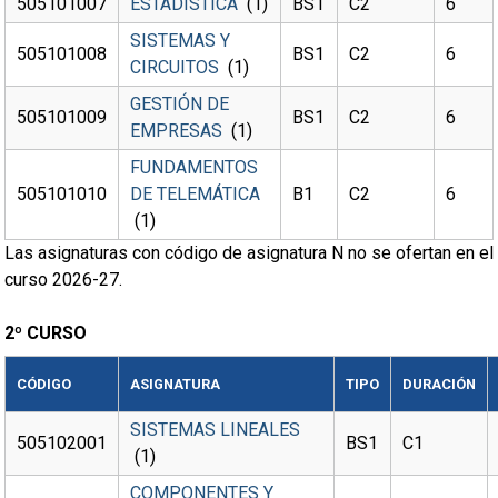
505101007
ESTADÍSTICA
(1)
BS1
C2
6
SISTEMAS Y
505101008
BS1
C2
6
CIRCUITOS
(1)
GESTIÓN DE
505101009
BS1
C2
6
EMPRESAS
(1)
FUNDAMENTOS
505101010
DE TELEMÁTICA
B1
C2
6
(1)
Las asignaturas con código de asignatura N no se ofertan en el
curso 2026-27.
2º CURSO
CÓDIGO
ASIGNATURA
TIPO
DURACIÓN
SISTEMAS LINEALES
505102001
BS1
C1
(1)
COMPONENTES Y