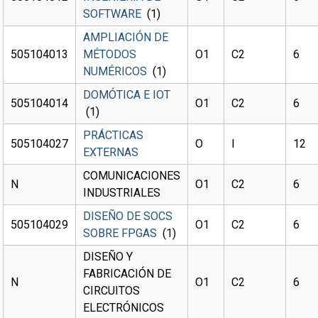
SOFTWARE
(1)
AMPLIACIÓN DE
505104013
MÉTODOS
O1
C2
6
NUMÉRICOS
(1)
DOMÓTICA E IOT
505104014
O1
C2
6
(1)
PRÁCTICAS
505104027
O
I
12
EXTERNAS
COMUNICACIONES
N
O1
C2
6
INDUSTRIALES
DISEÑO DE SOCS
505104029
O1
C2
6
SOBRE FPGAS
(1)
DISEÑO Y
FABRICACIÓN DE
N
O1
C2
6
CIRCUITOS
ELECTRÓNICOS