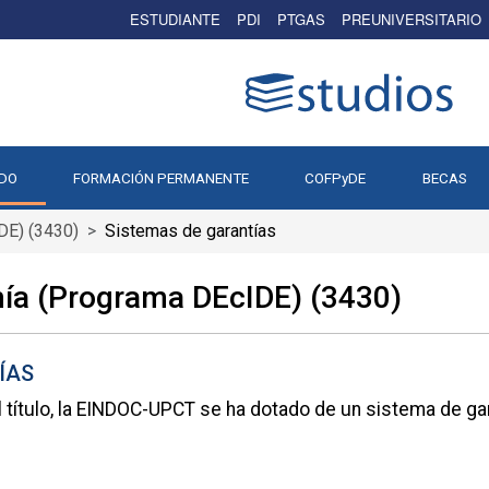
ESTUDIANTE
PDI
PTGAS
PREUNIVERSITARIO
DO
FORMACIÓN PERMANENTE
COFPyDE
BECAS
DE) (3430)
Sistemas de garantías
ía (Programa DEcIDE) (3430)
ÍAS
l título, la EINDOC-UPCT se ha dotado de un sistema de gara