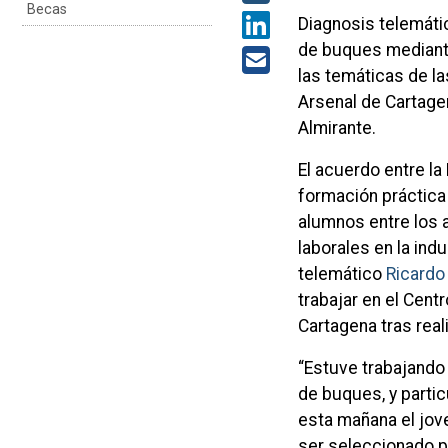
Becas
Diagnosis telemáti
de buques mediante l
las temáticas de l
Arsenal de Cartagen
Almirante.
El acuerdo entre la
formación práctica 
alumnos entre los 
laborales en la ind
telemático
Ricardo 
trabajar en el Cent
Cartagena tras real
“Estuve trabajando 
de buques, y parti
esta mañana el jove
ser seleccionado p