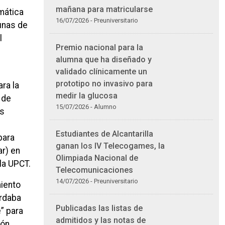
mañana para matricularse
mática
16/07/2026 - Preuniversitario
gunas de
l
Premio nacional para la
alumna que ha diseñado y
validado clínicamente un
prototipo no invasivo para
ra la
medir la glucosa
 de
15/07/2026 - Alumno
es
Estudiantes de Alcantarilla
para
ganan los IV Telecogames, la
ar) en
Olimpiada Nacional de
la UPCT.
Telecomunicaciones
14/07/2026 - Preuniversitario
miento
ordaba
Publicadas las listas de
” para
admitidos y las notas de
ión