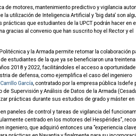
ca de motores, mantenimiento predictivo y vigilancia auto
a utilización de Inteligencia Artificial y ‘big data’ son al
as prácticas que estudiantes de la UPCT podrán hacer en e
a gracias al convenio que han suscrito hoy el Rector y el
 Politécnica y la Armada permite retomar la colaboración pa
de estudiantes de la que ya se beneficiaron una treintena
años 2018 y 2022, facilitándoles el acceso a oportunidad
ustria de defensa, como ejemplifica el caso del ingeniero
Carrillo García
, contratado por la empresa pública Isdefe 
ro de Supervisión y Análisis de Datos de la Armada (Cesad
izar prácticas durante sus estudios de grado y máster en 
en paneles de control y tareas de vigilancia del funciona
cularmente centrado en los motores del Hespérides”, rec
n ingeniero, que adquirió entonces una “experiencia clave
ara prácticas en Navantia y finalmente para su incorporac