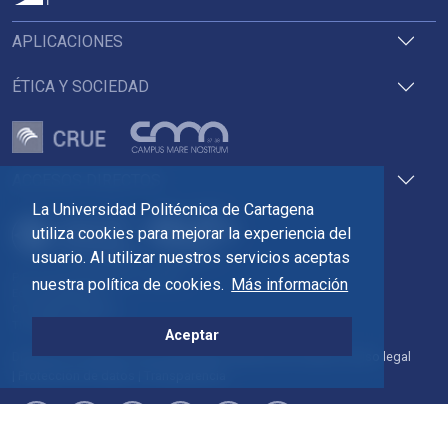
APLICACIONES
ÉTICA Y SOCIEDAD
ACCESOS DIRECTOS
La Universidad Politécnica de Cartagena
utiliza cookies para mejorar la experiencia del
usuario. Al utilizar nuestros servicios aceptas
Pza. del Cronista Isidoro Valverde
nuestra política de cookies.
Más información
Edif. La Milagrosa
C.P. 30202 Cartagena
Tlf: 968 32 54 00
Aceptar
Directorio
Contacto
Accesibilidad
Política de Cookies
Aviso legal
Protección de datos
Transparencia