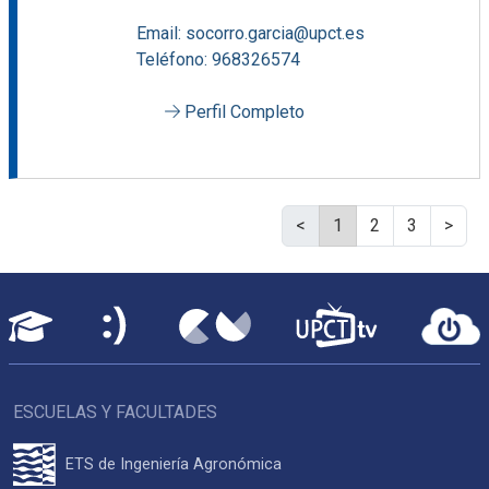
Email: socorro.garcia@upct.es
Teléfono: 968326574
Perfil Completo
<
1
2
3
>
ESCUELAS Y FACULTADES
ETS de Ingeniería Agronómica