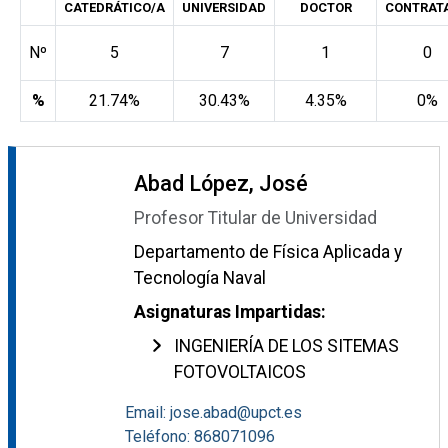
CATEDRÁTICO/A
UNIVERSIDAD
DOCTOR
CONTRAT
Nº
5
7
1
0
%
21.74%
30.43%
4.35%
0%
Abad López, José
Profesor Titular de Universidad
Departamento de Física Aplicada y
Tecnología Naval
Asignaturas Impartidas:
INGENIERÍA DE LOS SITEMAS
FOTOVOLTAICOS
Email: jose.abad@upct.es
Teléfono: 868071096