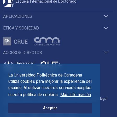
Escuela Internacional de Doctorado
APLICACIONES
ÉTICA Y SOCIEDAD
ACCESOS DIRECTOS
La Universidad Politécnica de Cartagena
Pza. del Cronista Isidoro Valverde
utiliza cookies para mejorar la experiencia del
Edif. La Milagrosa
C.P. 30202 Cartagena
usuario. Al utilizar nuestros servicios aceptas
Tlf: 968 32 54 00
nuestra política de cookies.
Más información
Directorio
Contacto
Accesibilidad
Política de Cookies
Aviso legal
Protección de datos
Transparencia
Aceptar