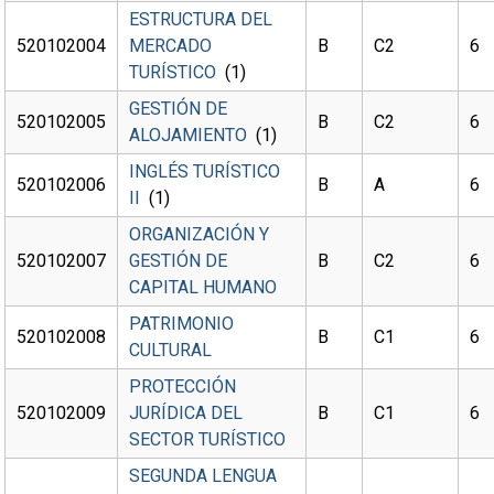
ESTRUCTURA DEL
520102004
MERCADO
B
C2
6
TURÍSTICO
(1)
GESTIÓN DE
520102005
B
C2
6
ALOJAMIENTO
(1)
INGLÉS TURÍSTICO
520102006
B
A
6
II
(1)
ORGANIZACIÓN Y
520102007
GESTIÓN DE
B
C2
6
CAPITAL HUMANO
PATRIMONIO
520102008
B
C1
6
CULTURAL
PROTECCIÓN
520102009
JURÍDICA DEL
B
C1
6
SECTOR TURÍSTICO
SEGUNDA LENGUA