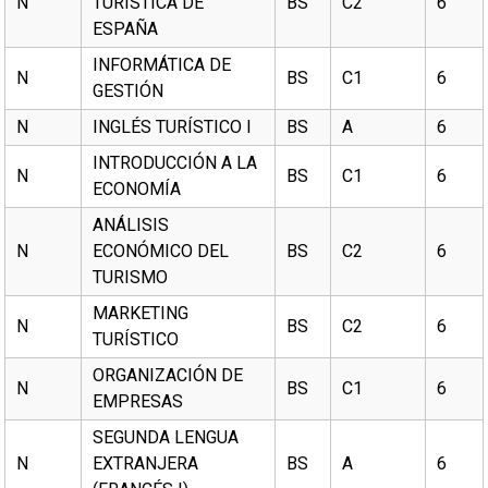
N
TURÍSTICA DE
BS
C2
6
ESPAÑA
INFORMÁTICA DE
N
BS
C1
6
GESTIÓN
N
INGLÉS TURÍSTICO I
BS
A
6
INTRODUCCIÓN A LA
N
BS
C1
6
ECONOMÍA
ANÁLISIS
N
ECONÓMICO DEL
BS
C2
6
TURISMO
MARKETING
N
BS
C2
6
TURÍSTICO
ORGANIZACIÓN DE
N
BS
C1
6
EMPRESAS
SEGUNDA LENGUA
N
EXTRANJERA
BS
A
6