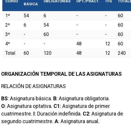
CURSO
OBLIGATORIAS
OPT./PRACT.
TFG
TOTAL
BÁSICA
1º
54
6
-
-
60
2º
6
54
-
-
60
3º
-
60
-
-
60
4º
-
-
48
12
60
Total
60
120
48
12
240
ORGANIZACIÓN TEMPORAL DE LAS ASIGNATURAS
RELACIÓN DE ASIGNATURAS
BS
:
Asignatura básica
.
B
:
Asignatura obligatoria
.
O
:
Asignatura optativa
.
C1
:
Asignatura de primer
cuatrimestre
.
I
:
Duración indefinida
.
C2
:
Asignatura de
segundo cuatrimestre
.
A
:
Asignatura anual
.