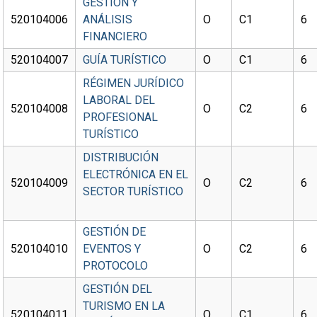
GESTIÓN Y
520104006
ANÁLISIS
O
C1
6
FINANCIERO
520104007
GUÍA TURÍSTICO
O
C1
6
RÉGIMEN JURÍDICO
LABORAL DEL
520104008
O
C2
6
PROFESIONAL
TURÍSTICO
DISTRIBUCIÓN
ELECTRÓNICA EN EL
520104009
O
C2
6
SECTOR TURÍSTICO
GESTIÓN DE
520104010
EVENTOS Y
O
C2
6
PROTOCOLO
GESTIÓN DEL
TURISMO EN LA
520104011
O
C1
6