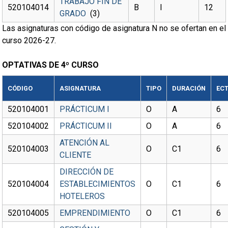
TRABAJO FIN DE
520104014
B
I
12
GRADO
(3)
Las asignaturas con código de asignatura N no se ofertan en el
curso 2026-27.
OPTATIVAS DE 4º CURSO
CÓDIGO
ASIGNATURA
TIPO
DURACIÓN
EC
520104001
PRÁCTICUM I
O
A
6
520104002
PRÁCTICUM II
O
A
6
ATENCIÓN AL
520104003
O
C1
6
CLIENTE
DIRECCIÓN DE
520104004
ESTABLECIMIENTOS
O
C1
6
HOTELEROS
520104005
EMPRENDIMIENTO
O
C1
6