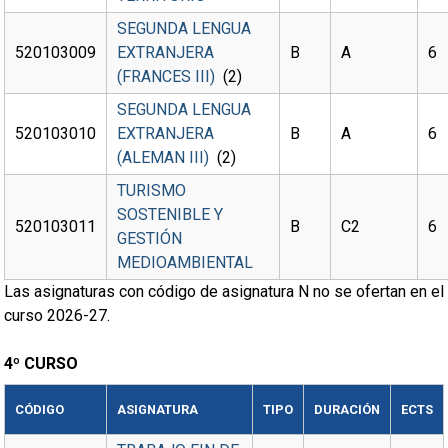
SEGUNDA LENGUA
520103009
EXTRANJERA
B
A
6
(FRANCES III)
(2)
SEGUNDA LENGUA
520103010
EXTRANJERA
B
A
6
(ALEMAN III)
(2)
TURISMO
SOSTENIBLE Y
520103011
B
C2
6
GESTIÓN
MEDIOAMBIENTAL
Las asignaturas con código de asignatura N no se ofertan en el
curso 2026-27.
4º CURSO
CÓDIGO
ASIGNATURA
TIPO
DURACIÓN
ECTS