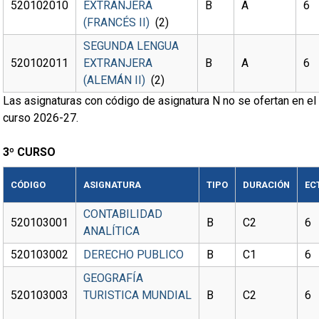
520102010
EXTRANJERA
B
A
6
(FRANCÉS II)
(2)
SEGUNDA LENGUA
520102011
EXTRANJERA
B
A
6
(ALEMÁN II)
(2)
Las asignaturas con código de asignatura N no se ofertan en el
curso 2026-27.
3º CURSO
CÓDIGO
ASIGNATURA
TIPO
DURACIÓN
EC
CONTABILIDAD
520103001
B
C2
6
ANALÍTICA
520103002
DERECHO PUBLICO
B
C1
6
GEOGRAFÍA
520103003
TURISTICA MUNDIAL
B
C2
6