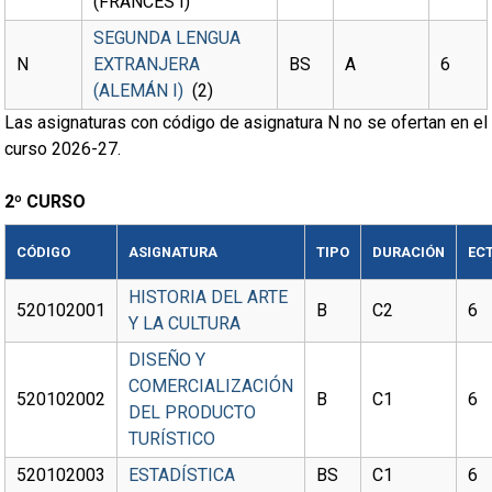
(FRANCÉS I)
SEGUNDA LENGUA
N
EXTRANJERA
BS
A
6
(ALEMÁN I)
(2)
Las asignaturas con código de asignatura N no se ofertan en el
curso 2026-27.
2º CURSO
CÓDIGO
ASIGNATURA
TIPO
DURACIÓN
EC
HISTORIA DEL ARTE
520102001
B
C2
6
Y LA CULTURA
DISEÑO Y
COMERCIALIZACIÓN
520102002
B
C1
6
DEL PRODUCTO
TURÍSTICO
520102003
ESTADÍSTICA
BS
C1
6