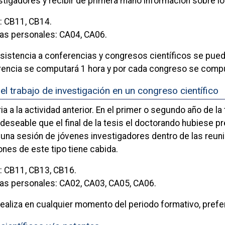
stigadores y recibir de primera mano información sobre lo
: CB11, CB14.
as personales: CA04, CA06.
asistencia a conferencias y congresos científicos se pued
rencia se computará 1 hora y por cada congreso se compu
el trabajo de investigación en un congreso científico
 a la actividad anterior. En el primer o segundo año de la
 deseable que el final de la tesis el doctorando hubiese 
a una sesión de jóvenes investigadores dentro de las reun
nes de este tipo tiene cabida.
 CB11, CB13, CB16.
as personales: CA02, CA03, CA05, CA06.
 realiza en cualquier momento del periodo formativo, pref