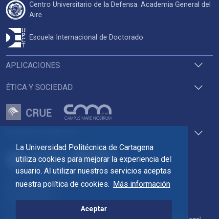
Centro Universitario de la Defensa. Academia General del
Aire
Escuela Internacional de Doctorado
APLICACIONES
ÉTICA Y SOCIEDAD
ACCESOS DIRECTOS
La Universidad Politécnica de Cartagena
utiliza cookies para mejorar la experiencia del
usuario. Al utilizar nuestros servicios aceptas
Pza. del Cronista Isidoro Valverde
nuestra política de cookies.
Más información
Edif. La Milagrosa
C.P. 30202 Cartagena
Tlf: 968 32 54 00
Aceptar