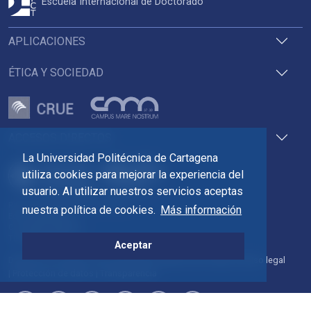
Escuela Internacional de Doctorado
APLICACIONES
ÉTICA Y SOCIEDAD
ACCESOS DIRECTOS
La Universidad Politécnica de Cartagena
utiliza cookies para mejorar la experiencia del
usuario. Al utilizar nuestros servicios aceptas
Pza. del Cronista Isidoro Valverde
nuestra política de cookies.
Más información
Edif. La Milagrosa
C.P. 30202 Cartagena
Tlf: 968 32 54 00
Aceptar
Directorio
Contacto
Accesibilidad
Política de Cookies
Aviso legal
Protección de datos
Transparencia