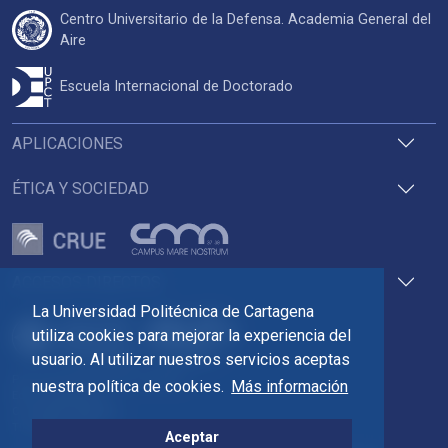
Centro Universitario de la Defensa. Academia General del
Aire
Escuela Internacional de Doctorado
APLICACIONES
ÉTICA Y SOCIEDAD
ACCESOS DIRECTOS
La Universidad Politécnica de Cartagena
utiliza cookies para mejorar la experiencia del
usuario. Al utilizar nuestros servicios aceptas
Pza. del Cronista Isidoro Valverde
nuestra política de cookies.
Más información
Edif. La Milagrosa
C.P. 30202 Cartagena
Tlf: 968 32 54 00
Aceptar