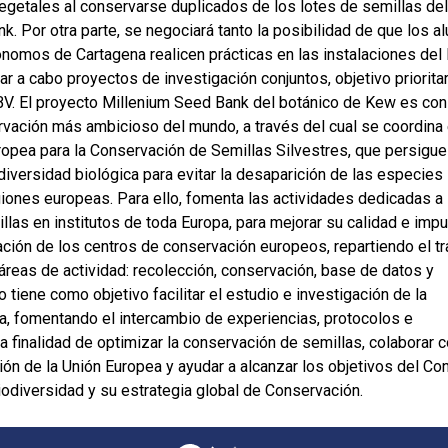
egetales al conservarse duplicados de los lotes de semillas del
k. Por otra parte, se negociará tanto la posibilidad de que los 
ónomos de Cartagena realicen prácticas en las instalaciones del
ar a cabo proyectos de investigación conjuntos, objetivo prioritar
IBV. El proyecto Millenium Seed Bank del botánico de Kew es co
rvación más ambicioso del mundo, a través del cual se coordina 
pea para la Conservación de Semillas Silvestres, que persigu
 diversidad biológica para evitar la desaparición de las especies
iones europeas. Para ello, fomenta las actividades dedicadas a 
las en institutos de toda Europa, para mejorar su calidad e impu
ación de los centros de conservación europeos, repartiendo el tr
 áreas de actividad: recolección, conservación, base de datos y
 tiene como objetivo facilitar el estudio e investigación de la
a, fomentando el intercambio de experiencias, protocolos e
la finalidad de optimizar la conservación de semillas, colaborar c
ión de la Unión Europea y ayudar a alcanzar los objetivos del Co
odiversidad y su estrategia global de Conservación.