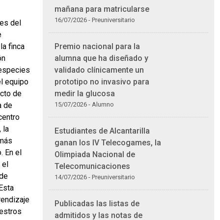
mañana para matricularse
16/07/2026 - Preuniversitario
res del
e
a finca
Premio nacional para la
ón
alumna que ha diseñado y
 especies
validado clínicamente un
el equipo
prototipo no invasivo para
cto de
medir la glucosa
a de
15/07/2026 - Alumno
centro
 la
Estudiantes de Alcantarilla
 más
ganan los IV Telecogames, la
. En el
Olimpiada Nacional de
 el
Telecomunicaciones
 de
14/07/2026 - Preuniversitario
Esta
rendizaje
Publicadas las listas de
uestros
admitidos y las notas de