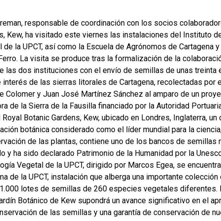
 Breman, responsable de coordinación con los socios colaborado
, Kew, ha visitado este viernes las instalaciones del Instituto d
l de la UPCT, así como la Escuela de Agrónomos de Cartagena y l
rro. La visita se produce tras la formalización de la colaboraci
re las dos instituciones con el envío de semillas de unas treinta
e interés de las sierras litorales de Cartagena, recolectadas por 
e Colomer y Juan José Martínez Sánchez al amparo de un proye
ra de la Sierra de la Fausilla financiado por la Autoridad Portuari
 Royal Botanic Gardens, Kew, ubicado en Londres, Inglaterra, un 
gación botánica considerado como el líder mundial para la ciencia,
ervación de las plantas, contiene uno de los bancos de semillas
o y ha sido declarado Patrimonio de la Humanidad por la Unesco
logía Vegetal de la UPCT, dirigido por Marcos Egea, se encuentra
 de la UPCT, instalación que alberga una importante colección
1.000 lotes de semillas de 260 especies vegetales diferentes. 
ardín Botánico de Kew supondrá un avance significativo en el ap
onservación de las semillas y una garantía de conservación de n