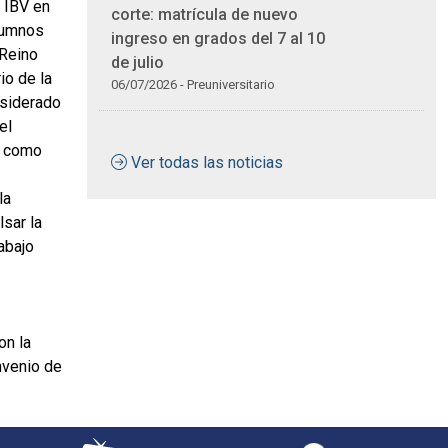
 IBV en
corte: matrícula de nuevo
alumnos
ingreso en grados del 7 al 10
 Reino
de julio
io de la
06/07/2026 - Preuniversitario
nsiderado
el
e como
Ver todas las noticias
la
lsar la
abajo
on la
nvenio de