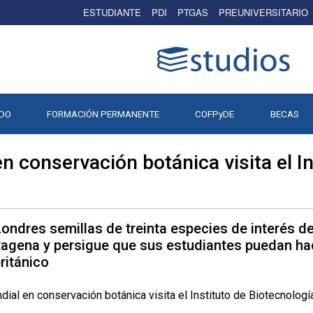
ESTUDIANTE
PDI
PTGAS
PREUNIVERSITARIO
DO
FORMACIÓN PERMANENTE
COFPyDE
BECAS
en conservación botánica visita el I
Londres semillas de treinta especies de interés de
artagena y persigue que sus estudiantes puedan ha
ritánico