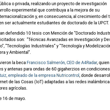
ública o privada, realizando un proyecto de investigación
arrollo experimental que contribuya a la mejora de su
ternacionalización y, en consecuencia, al crecimiento del t
den ser actualmente estudiantes de doctorado de la UPCT
an defendido 10 tesis con Mención de "Doctorado Industri
citados son: "Técnicas Avanzadas en Investigación y Des
io", "Tecnologías Industriales" y "Tecnología y Modelizació
nera y Ambiental".
vieron la beca
Francisco Salmerón, CEO de A4Radar
, quien
tes y antenas para ondas de 60 gigaherzios en condicione
Ruiz, empleado de la empresa Nutricontrol
, donde desarrol
rnet de las Cosas (IoT) adaptadas a las redes inalámbrica
res agrícolas.
ste 16 de mayo.