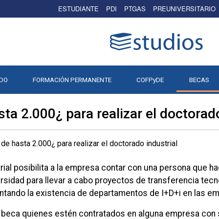
ESTUDIANTE
PDI
PTGAS
PREUNIVERSITARIO
DO
FORMACIÓN PERMANENTE
COFPyDE
BECAS
ta 2.000¿ para realizar el doctorado
rial posibilita a la empresa contar con una persona que h
rsidad para llevar a cabo proyectos de transferencia tec
ntando la existencia de departamentos de I+D+i en las e
a beca quienes estén contratados en alguna empresa con