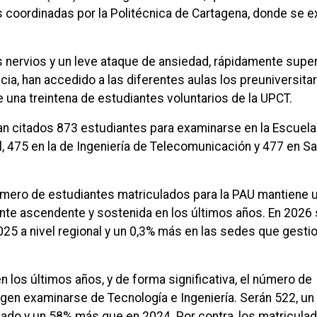
as coordinadas por la Politécnica de Cartagena, donde se 
 nervios y un leve ataque de ansiedad, rápidamente supe
ia, han accedido a las diferentes aulas los preuniversitar
 una treintena de estudiantes voluntarios de la UPCT.
an citados 873 estudiantes para examinarse en la Escuela
al, 475 en la de Ingeniería de Telecomunicación y 477 en S
úmero de estudiantes matriculados para la PAU mantiene 
nte ascendente y sostenida en los últimos años. En 2026
25 a nivel regional y un 0,3% más en las sedes que gestio
los últimos años, y de forma significativa, el número de
igen examinarse de Tecnología e Ingeniería. Serán 522, u
ado y un 58% más que en 2024. Por contra, los matriculad