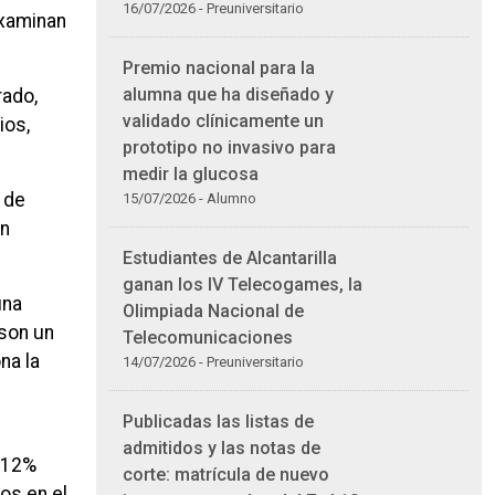
16/07/2026 - Preuniversitario
examinan
Premio nacional para la
alumna que ha diseñado y
rado,
validado clínicamente un
ios,
prototipo no invasivo para
medir la glucosa
 de
15/07/2026 - Alumno
an
Estudiantes de Alcantarilla
ganan los IV Telecogames, la
una
Olimpiada Nacional de
 son un
Telecomunicaciones
na la
14/07/2026 - Preuniversitario
Publicadas las listas de
admitidos y las notas de
n 12%
corte: matrícula de nuevo
os en el