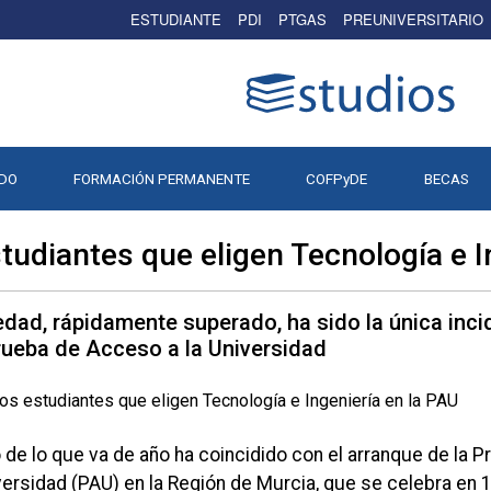
ESTUDIANTE
PDI
PTGAS
PREUNIVERSITARIO
DO
FORMACIÓN PERMANENTE
COFPyDE
BECAS
udiantes que eligen Tecnología e I
edad, rápidamente superado, ha sido la única inci
Prueba de Acceso a la Universidad
 de lo que va de año ha coincidido con el arranque de la 
versidad (PAU) en la Región de Murcia, que se celebra en 