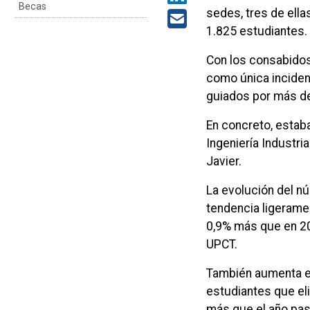
Becas
sedes, tres de ell
1.825 estudiantes.
Con los consabidos
como única incidenc
guiados por más de
En concreto, estab
Ingeniería Industri
Javier.
La evolución del n
tendencia ligerame
0,9% más que en 20
UPCT.
También aumenta en 
estudiantes que el
más que el año pas