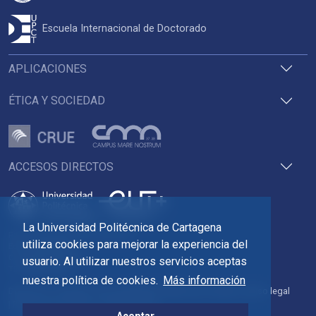
Escuela Internacional de Doctorado
APLICACIONES
ÉTICA Y SOCIEDAD
ACCESOS DIRECTOS
La Universidad Politécnica de Cartagena
Pza. del Cronista Isidoro Valverde
utiliza cookies para mejorar la experiencia del
Edif. La Milagrosa
C.P. 30202 Cartagena
usuario. Al utilizar nuestros servicios aceptas
Tlf: 968 32 54 00
nuestra política de cookies.
Más información
Directorio
Contacto
Accesibilidad
Política de Cookies
Aviso legal
Protección de datos
Transparencia