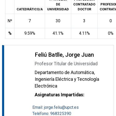
DE
CONTRATADO
PROFESO
CATEDRÁTICO/A
UNIVERSIDAD
DOCTOR
CONTRAT
Nº
7
30
3
0
%
9.59%
41.1%
4.11%
0%
Feliú Batlle, Jorge Juan
Profesor Titular de Universidad
Departamento de Automática,
Ingeniería Eléctrica y Tecnología
Electrónica
Asignaturas Impartidas:
Email: jorge.feliu@upct.es
Teléfono: 968325390