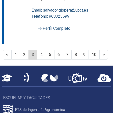
Email: salvador.glopera@upct.es
Teléfono: 968325599
Perfil Completo
<
1
2
3
4
5
6
7
8
9
10
>
ESCUELAS Y FACULTADES
ETS de Ingeniería Agronómica